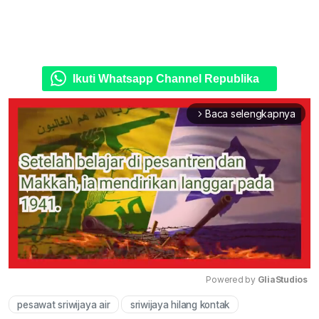
Ikuti Whatsapp Channel Republika
Baca selengkapnya
arrow_forward_ios
Powered by 
GliaStudios
pesawat sriwijaya air
sriwijaya hilang kontak
Mute