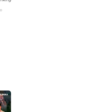
inking
IB