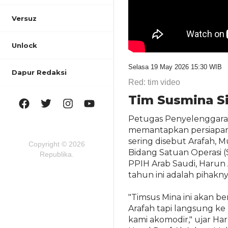
Versuz
Unlock
Selasa 19 May 2026 15:30 WIB
Dapur Redaksi
Red: tim video
Tim Susmina Si
Petugas Penyelenggara I
memantapkan persiapan 
sering disebut Arafah, 
Copyright © 2026
Bidang Satuan Operasi
Republika.
PPIH Arab Saudi, Harun
tahun ini adalah pihak
"Timsus Mina ini akan be
Arafah tapi langsung ke
kami akomodir," ujar Ha