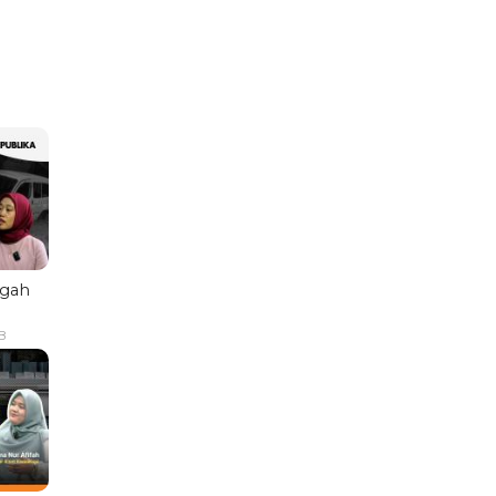
ngah
B