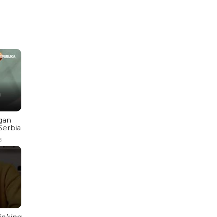
gan
Serbia
B