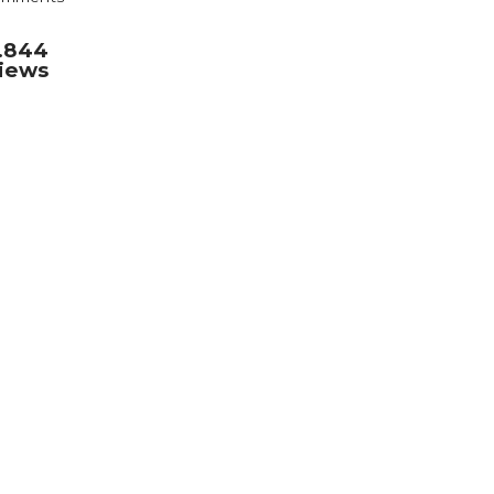
.844
iews