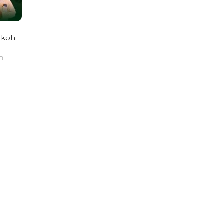
okoh
IB