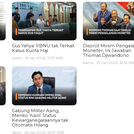
Gus Yahya: PBNU tak Terkait
Disorot Minim Pengal
Kasus Kuota Haji
Moneter, Ini Jawaban
Thomas Djiwandono
Sabtu , 31 Jan 2026, 11:27 WIB
Kamis , 29 Jan 2026, 18:55 WI
Gabung Militer Asing,
Menko Yusril: Status
Kewarganegaraannya tak
Otomatis Hilang
Senin , 26 Jan 2026, 16:47 WIB