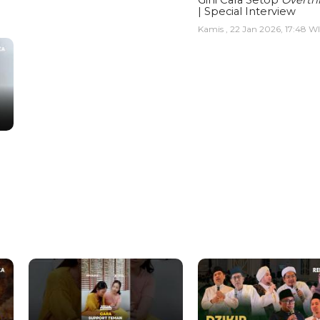
Gini Cara Setop
Overth
| Special Interview
Kamis , 22 Jan 2026, 17:48 W