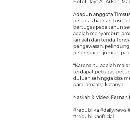
Hotel Dayf Al-Arkan, Mak
Adapun anggota Timsus M
petugas haji dari tusi 
bertugas pada tahun se
adalah menyambut jam
jamaah dari tenda-tenda
pengawasan, pelindung
pelemparan jumrah pada
"Karena itu adalah mala
terdapat petugas-petug
duluan sehingga bisa m
para jamaah," katanya.
Naskah & Video: Fernan
#republika #dailynews #
#republikaofficial