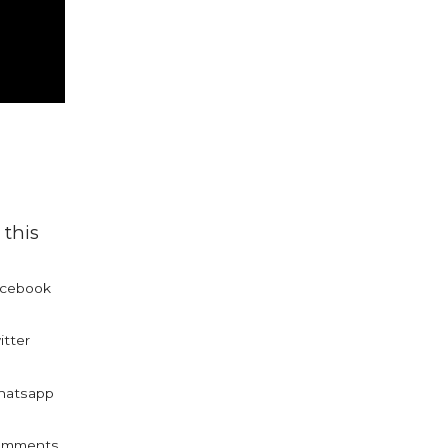
 this
cebook
itter
atsapp
omments