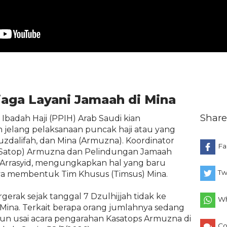
aga Layani Jamaah di Mina
Share
badah Haji (PPIH) Arab Saudi kian
jelang pelaksanaan puncak haji atau yang
Muzdalifah, dan Mina (Armuzna). Koordinator
Fa
 (Satop) Armuzna dan Pelindungan Jamaah
 Arrasyid, mengungkapkan hal yang baru
Tw
nya membentuk Tim Khusus (Timsus) Mina.
rgerak sejak tanggal 7 Dzulhijjah tidak ke
Wh
 Mina. Terkait berapa orang jumlahnya sedang
run usai acara pengarahan Kasatops Armuzna di
C