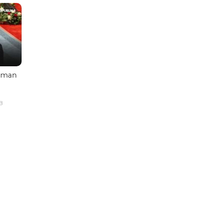
aman
B