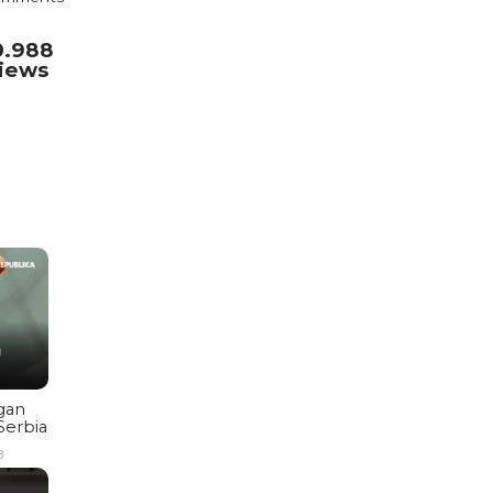
0.988
iews
gan
Serbia
B