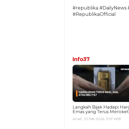
#republika #DailyNews 
#RepublikaOfficial
Info37
Langkah Bijak Hadapi Har
Emas yang Terus Meroket
Ahad , 01 Feb 2026, 11:57 WIB