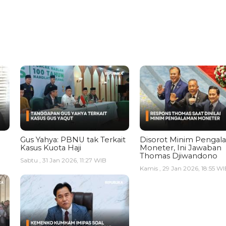
Gus Yahya: PBNU tak Terkait
Disorot Minim Pengal
Kasus Kuota Haji
Moneter, Ini Jawaban
Thomas Djiwandono
Sabtu , 31 Jan 2026, 11:27 WIB
Kamis , 29 Jan 2026, 18:55 WI