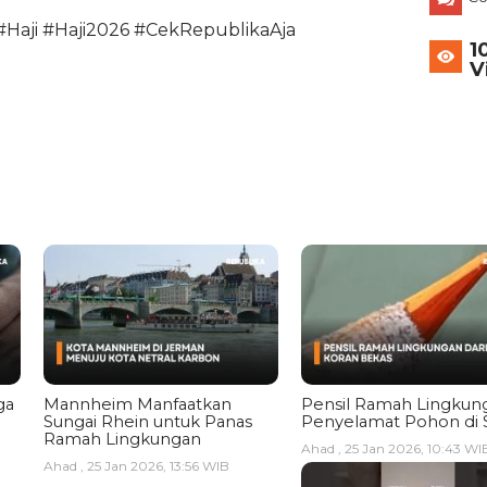
#Haji #Haji2026 #CekRepublikaAja
1
V
ga
Mannheim Manfaatkan
Pensil Ramah Lingkun
Sungai Rhein untuk Panas
Penyelamat Pohon di 
Ramah Lingkungan
Ahad , 25 Jan 2026, 10:43 WI
Ahad , 25 Jan 2026, 13:56 WIB