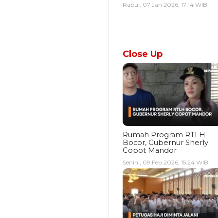
Rabu , 07 Jan 2026, 17:14 WIB
Close Up
Rumah Program RTLH
Bocor, Gubernur Sherly
Copot Mandor
Senin , 09 Feb 2026, 15:24 WIB