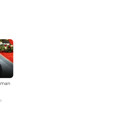
aman
B