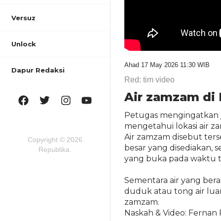
Versuz
Unlock
Ahad 17 May 2026 11:30 WIB
Dapur Redaksi
Red: tim video
Air zamzam di 
Petugas mengingatkan ja
mengetahui lokasi air za
Air zamzam disebut ters
Copyright © 2026
besar yang disediakan, s
Republika.
yang buka pada waktu t
Sementara air yang berad
duduk atau tong air lua
zamzam.
Naskah & Video: Fernan