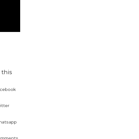
 this
cebook
itter
atsapp
omments