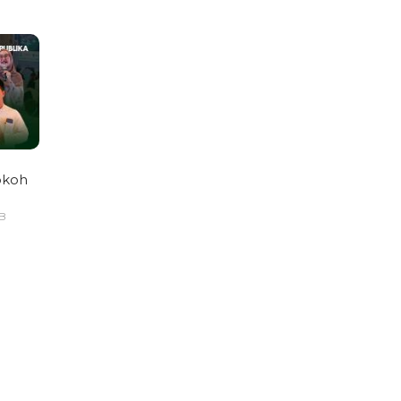
okoh
IB