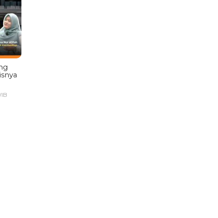
ng
isnya
WIB