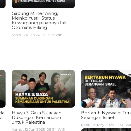
Gabung Militer Asing,
Menko Yusril: Status
Kewarganegaraannya tak
Otomatis Hilang
Senin , 26 Jan 2026, 16:47 WIB
la
Hayya 3: Gaza Suarakan
Bertaruh Nyawa di Te
i
Dukungan Kemanusian
Serangan Israel
untuk Palestina
Rabu , 21 May 2025, 19:40 WI
Kamis , 12 Jun 2025, 08:34 WIB