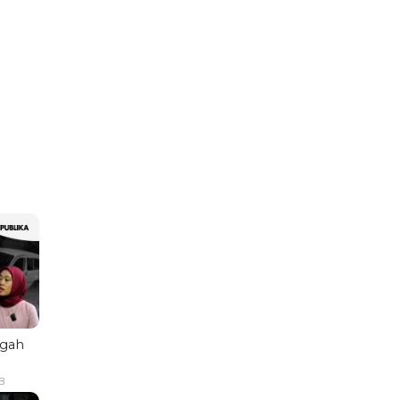
ngah
B