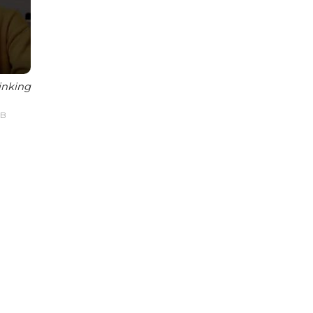
inking
IB