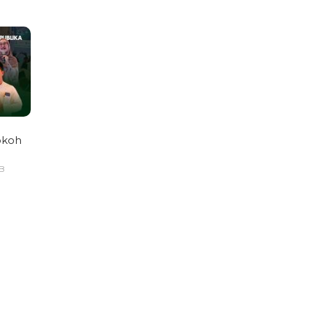
okoh
IB