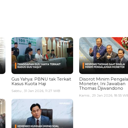
Gus Yahya: PBNU tak Terkait
Disorot Minim Pengal
Kasus Kuota Haji
Moneter, Ini Jawaban
Thomas Djiwandono
Sabtu , 31 Jan 2026, 11:27 WIB
Kamis , 29 Jan 2026, 18:55 WI