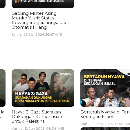
Gabung Militer Asing,
Menko Yusril: Status
Kewarganegaraannya tak
Otomatis Hilang
Senin , 26 Jan 2026, 16:47 WIB
la
Hayya 3: Gaza Suarakan
Bertaruh Nyawa di Te
i
Dukungan Kemanusian
Serangan Israel
untuk Palestina
Rabu , 21 May 2025, 19:40 WI
Kamis , 12 Jun 2025, 08:34 WIB