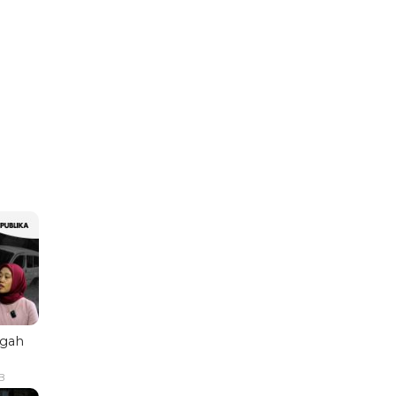
ngah
B