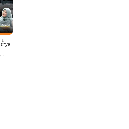
ng
isnya
WIB