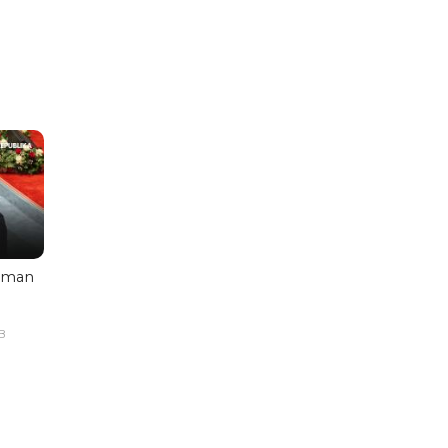
aman
B