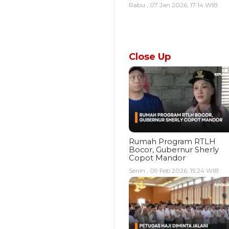
Rabu , 07 Jan 2026, 17:14 WIB
Close Up
Rumah Program RTLH
Bocor, Gubernur Sherly
Copot Mandor
Senin , 09 Feb 2026, 15:24 WIB