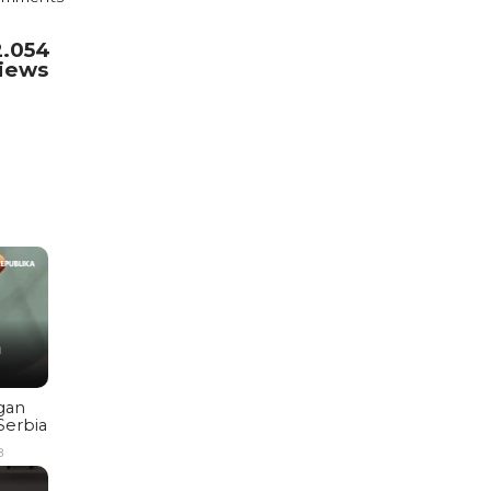
2.054
iews
gan
Serbia
B