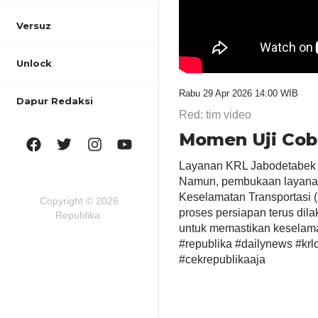
Versuz
Unlock
Rabu 29 Apr 2026 14:00 WIB
Dapur Redaksi
Red: tim video
Momen Uji Coba
Layanan KRL Jabodetabek d
Namun, pembukaan layanan
Keselamatan Transportasi (
Copyright © 2026
proses persiapan terus dila
Republika.
untuk memastikan keselamat
#republika #dailynews #krld
#cekrepublikaaja