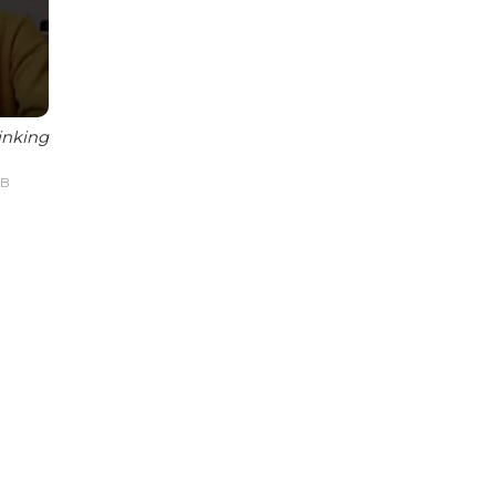
inking
IB