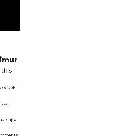
Timur
 this
cebook
itter
atsapp
omments