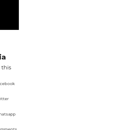
ia
 this
cebook
itter
atsapp
omments