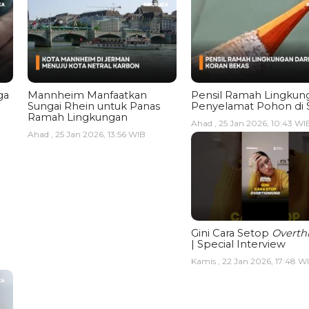
ga
Mannheim Manfaatkan
Pensil Ramah Lingkun
Sungai Rhein untuk Panas
Penyelamat Pohon di 
Ramah Lingkungan
Ahad , 25 Jan 2026, 10:43 WI
Ahad , 25 Jan 2026, 13:56 WIB
Gini Cara Setop
Overth
| Special Interview
Kamis , 22 Jan 2026, 17:48 W