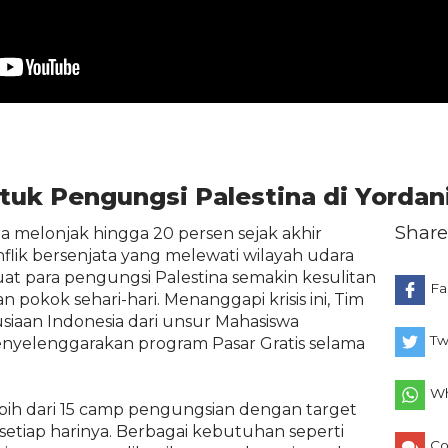
ntuk Pengungsi Palestina di Yordan
Share
a melonjak hingga 20 persen sejak akhir
nflik bersenjata yang melewati wilayah udara
at para pengungsi Palestina semakin kesulitan
Fa
okok sehari-hari. Menanggapi krisis ini, Tim
iaan Indonesia dari unsur Mahasiswa
Tw
enyelenggarakan program Pasar Gratis selama
Wh
bih dari 15 camp pengungsian dengan target
etiap harinya. Berbagai kebutuhan seperti
C