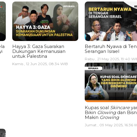
la
Hayya 3: Gaza Suarakan
Bertaruh Nyawa di Te
i
Dukungan Kemanusian
Serangan Israel
untuk Palestina
Rabu , 21 May 2025, 19:40 WI
Kamis , 12 Jun 2025, 08:34 WIB
Kupas soal
Skincare
ya
Bikin
Glowing
dan Bisn
Makin
Growing
Jumat , 09 May 2025, 16:36 