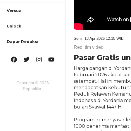
Versuz
Unlock
Senin 13 Apr 2026 12:15 WIB
Dapur Redaksi
Red: tim video
Pasar Gratis u
Harga pangan di Yordani
Februari 2026 akibat ko
setempat. Hal ini membu
Copyright © 2026
mendapatkan kebutuhan p
Republika.
Peduli Relawan Kemanus
Indonesia di Yordania m
bulan Syawal 1447 H.
Program ini menyasar le
1000 penerima manfaat s