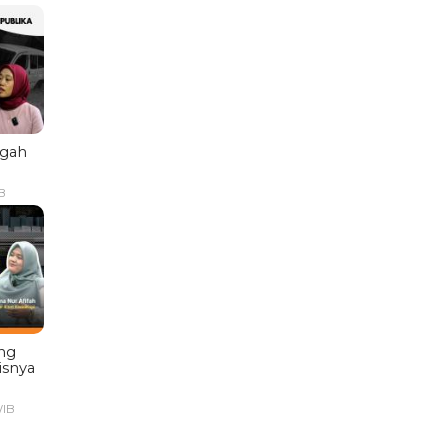
ngah
B
ng
isnya
WIB