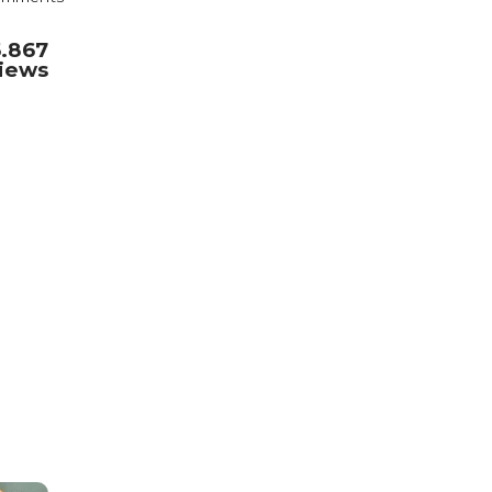
5.867
iews