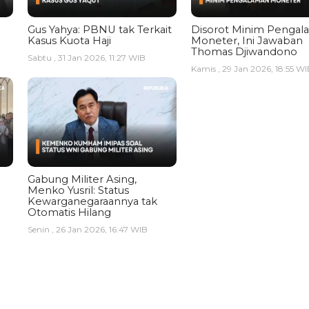
Gus Yahya: PBNU tak Terkait
Disorot Minim Pengal
Kasus Kuota Haji
Moneter, Ini Jawaban
Thomas Djiwandono
Sabtu , 31 Jan 2026, 11:27 WIB
Kamis , 29 Jan 2026, 18:55 WI
Gabung Militer Asing,
Menko Yusril: Status
Kewarganegaraannya tak
Otomatis Hilang
Senin , 26 Jan 2026, 16:47 WIB