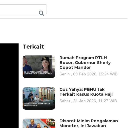
Terkait
Rumah Program RTLH
Bocor, Gubernur Sherly
Copot Mandor
Senin , 09 Feb 2026, 15:24 WIB
Gus Yahya: PBNU tak
Terkait Kasus Kuota Haji
Sabtu , 31 Jan 2026, 11:27 WIB
Disorot Minim Pengalaman
Moneter, Ini Jawaban