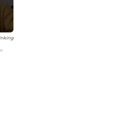
inking
IB