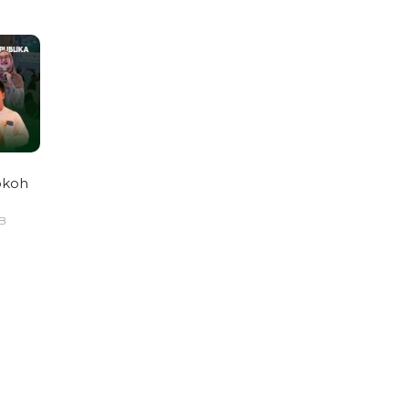
okoh
IB