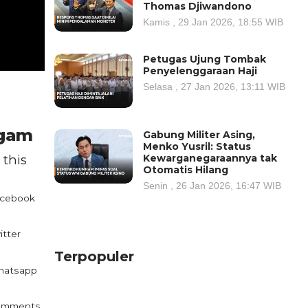
Thomas Djiwandono
Kamis , 29 Jan 2026, 18:55 WIB
Petugas Ujung Tombak
Penyelenggaraan Haji
Selasa , 27 Jan 2026, 13:11 WIB
Agam
Gabung Militer Asing,
Menko Yusril: Status
 this
Kewarganegaraannya tak
Otomatis Hilang
Senin , 26 Jan 2026, 16:47 WIB
cebook
itter
Terpopuler
atsapp
omments