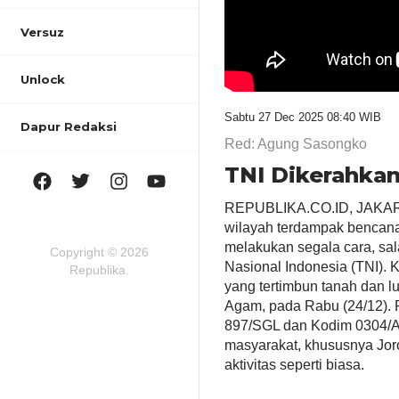
Versuz
Unlock
Sabtu 27 Dec 2025 08:40 WIB
Dapur Redaksi
Red: Agung Sasongko
TNI Dikerahka
REPUBLIKA.CO.ID, JAKARTA
wilayah terdampak bencana 
melakukan segala cara, sal
Copyright © 2026
Nasional Indonesia (TNI). 
Republika.
yang tertimbun tanah dan 
Agam, pada Rabu (24/12). Pa
897/SGL dan Kodim 0304/A
masyarakat, khususnya Jor
aktivitas seperti biasa.