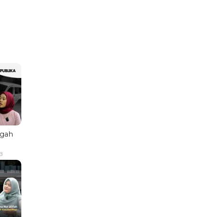
ngah
B