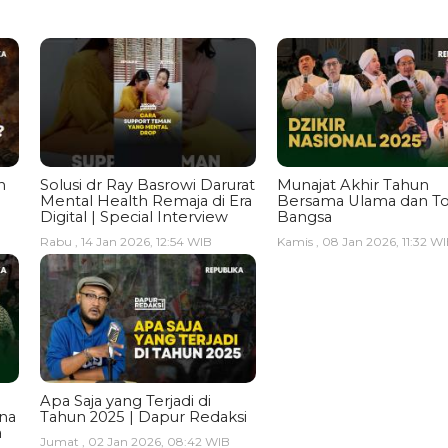
n
Solusi dr Ray Basrowi Darurat
Munajat Akhir Tahun
Mental Health Remaja di Era
Bersama Ulama dan T
Digital | Special Interview
Bangsa
Rabu , 14 Jan 2026, 12:54 WIB
Kamis , 08 Jan 2026, 11:32 W
Apa Saja yang Terjadi di
ina
Tahun 2025 | Dapur Redaksi
a
Jumat , 02 Jan 2026, 08:42 WIB