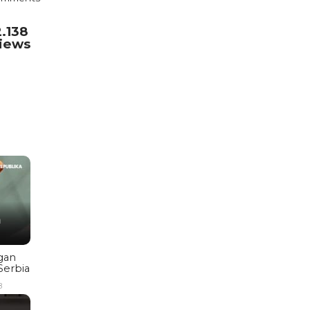
2.138
iews
gan
Serbia
B