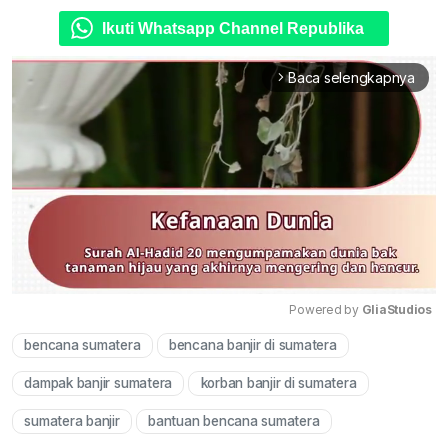
Ikuti Whatsapp Channel Republika
Baca selengkapnya
arrow_forward_ios
Powered by 
GliaStudios
bencana sumatera
bencana banjir di sumatera
Mute
dampak banjir sumatera
korban banjir di sumatera
sumatera banjir
bantuan bencana sumatera