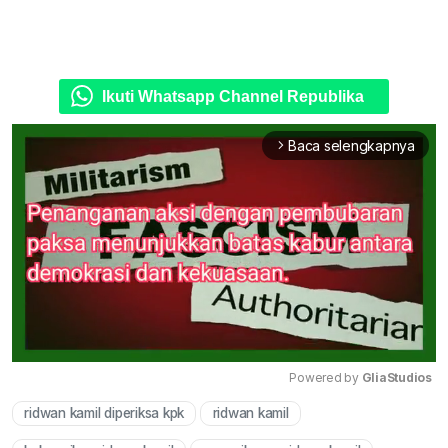
Ikuti Whatsapp Channel Republika
Baca selengkapnya
arrow_forward_ios
Powered by 
GliaStudios
ridwan kamil diperiksa kpk
ridwan kamil
Mute