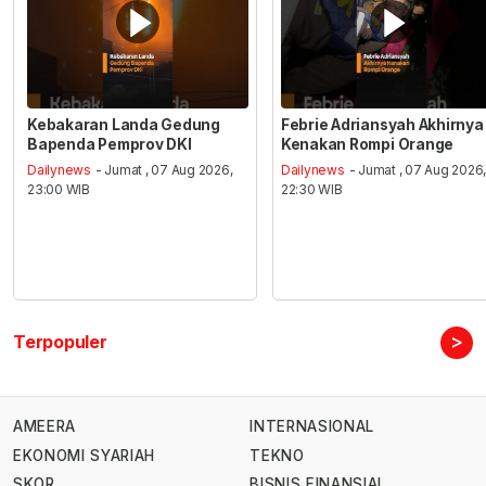
Kebakaran Landa Gedung
Febrie Adriansyah Akhirnya
Bapenda Pemprov DKI
Kenakan Rompi Orange
Dailynews
- Jumat , 07 Aug 2026,
Dailynews
- Jumat , 07 Aug 2026
23:00 WIB
22:30 WIB
>
Terpopuler
AMEERA
INTERNASIONAL
EKONOMI SYARIAH
TEKNO
SKOR
BISNIS FINANSIAL