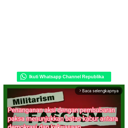
Ikuti Whatsapp Channel Republika
Baca selengkapnya
arrow_forward_ios