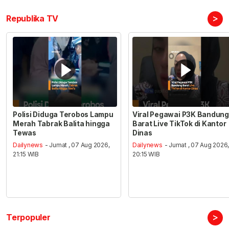
>
Republika TV
Polisi Diduga Terobos Lampu
Viral Pegawai P3K Bandung
Merah Tabrak Balita hingga
Barat Live TikTok di Kantor
Tewas
Dinas
Dailynews
- Jumat , 07 Aug 2026,
Dailynews
- Jumat , 07 Aug 2026
21:15 WIB
20:15 WIB
>
Terpopuler