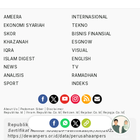
AMEERA
INTERNASIONAL
EKONOMI SYARIAH
TEKNO
SKOR
BISNIS FINANSIAL
KHAZANAH
ESGNOW
IQRA
VISUAL
ISLAM DIGEST
ENGLISH
NEWS
TV
ANALISIS
RAMADHAN
SPORT
INDEKS
About Us
|
Pedoman Siber
|
Disclaimer
Republika.id
|
Ihram.republika.co.id
|
Retizen.id
|
Rejabar.co.id
|
Rejogja.co.id
|
Republika telah diverifikasi oleh Dewan Pers
Sertifikat Nomor 1058/DP-Verifikasi/K/XII/2022
https://dewanpers.or.id/data/perusahaanpers
Ask me!