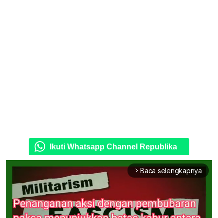
Ikuti Whatsapp Channel Republika
Baca selengkapnya
arrow_forward_ios