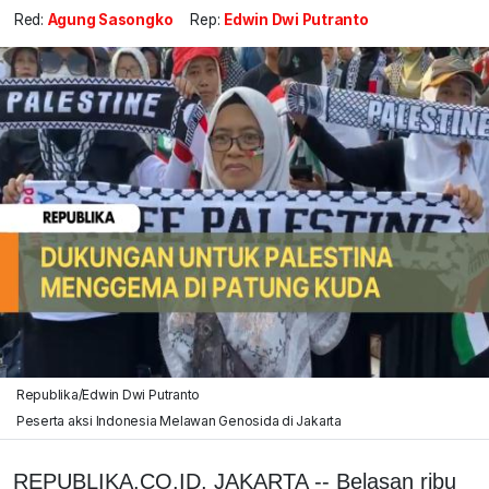
Red:
Agung Sasongko
Rep:
Edwin Dwi Putranto
Republika/Edwin Dwi Putranto
Peserta aksi Indonesia Melawan Genosida di Jakarta
REPUBLIKA.CO.ID, JAKARTA -- Belasan ribu