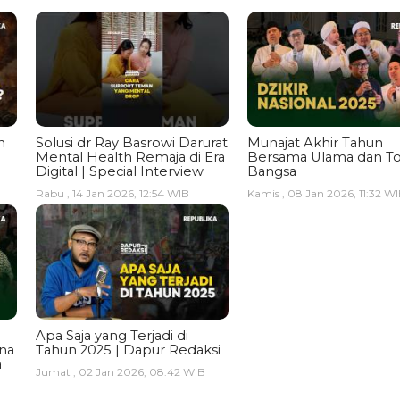
n
Solusi dr Ray Basrowi Darurat
Munajat Akhir Tahun
Mental Health Remaja di Era
Bersama Ulama dan T
Digital | Special Interview
Bangsa
Rabu , 14 Jan 2026, 12:54 WIB
Kamis , 08 Jan 2026, 11:32 W
Apa Saja yang Terjadi di
ina
Tahun 2025 | Dapur Redaksi
a
Jumat , 02 Jan 2026, 08:42 WIB