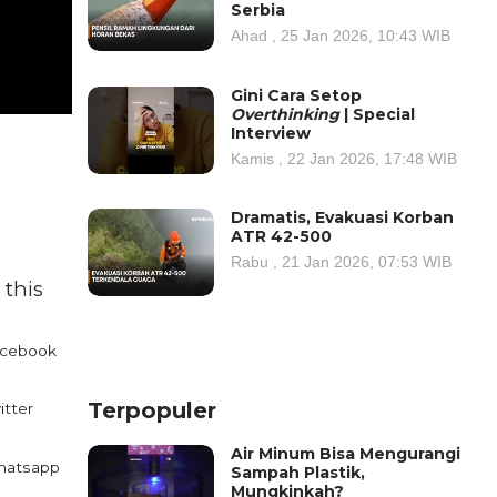
Serbia
Ahad , 25 Jan 2026, 10:43 WIB
Gini Cara Setop
Overthinking
| Special
Interview
Kamis , 22 Jan 2026, 17:48 WIB
Dramatis, Evakuasi Korban
ATR 42-500
Rabu , 21 Jan 2026, 07:53 WIB
 this
cebook
Terpopuler
itter
Air Minum Bisa Mengurangi
atsapp
Sampah Plastik,
Mungkinkah?