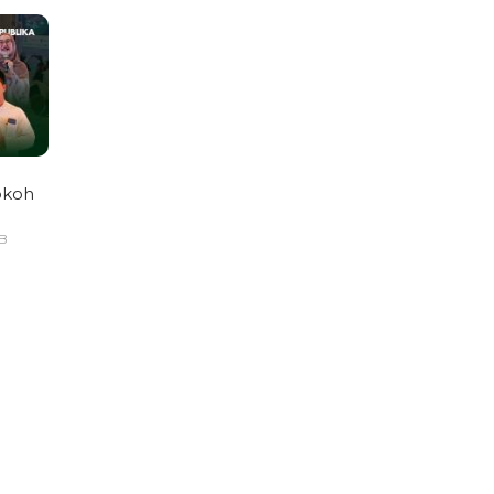
okoh
IB