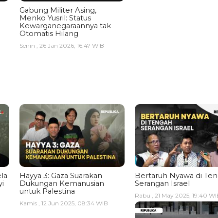
Gabung Militer Asing,
Menko Yusril: Status
Kewarganegaraannya tak
Otomatis Hilang
Senin , 26 Jan 2026, 16:47 WIB
la
Hayya 3: Gaza Suarakan
Bertaruh Nyawa di Te
i
Dukungan Kemanusian
Serangan Israel
untuk Palestina
Rabu , 21 May 2025, 19:40 WI
Kamis , 12 Jun 2025, 08:34 WIB