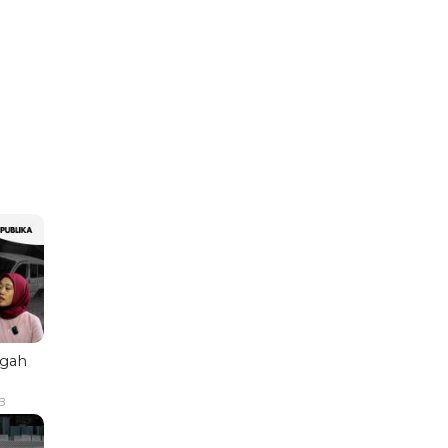
ngah
B