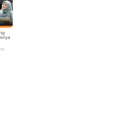
ng
isnya
WIB