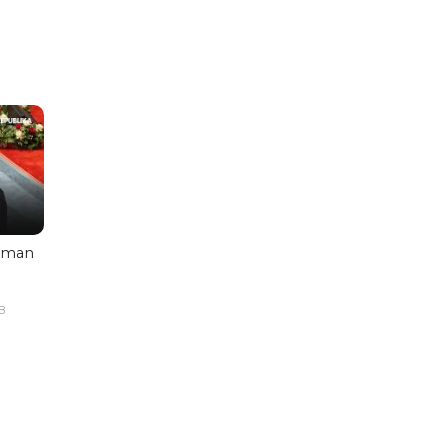
aman
B