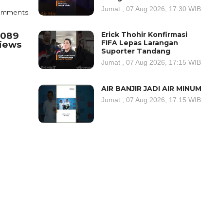
Jumat , 07 Aug 2026, 17:30 WIB
omments
.089
Erick Thohir Konfirmasi
FIFA Lepas Larangan
iews
Suporter Tandang
Jumat , 07 Aug 2026, 17:15 WIB
AIR BANJIR JADI AIR MINUM
Jumat , 07 Aug 2026, 17:15 WIB