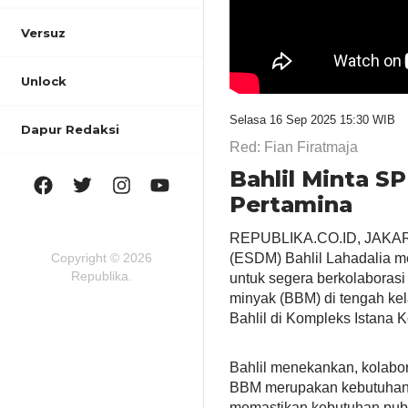
Versuz
Unlock
Selasa 16 Sep 2025 15:30 WIB
Dapur Redaksi
Red: Fian Firatmaja
Bahlil Minta S
Pertamina
REPUBLIKA.CO.ID, JAKARTA
Copyright © 2026
(ESDM) Bahlil Lahadalia m
Republika.
untuk segera berkolaboras
minyak (BBM) di tengah kel
Bahlil di Kompleks Istana
Bahlil menekankan, kolabo
BBM merupakan kebutuhan v
memastikan kebutuhan publ