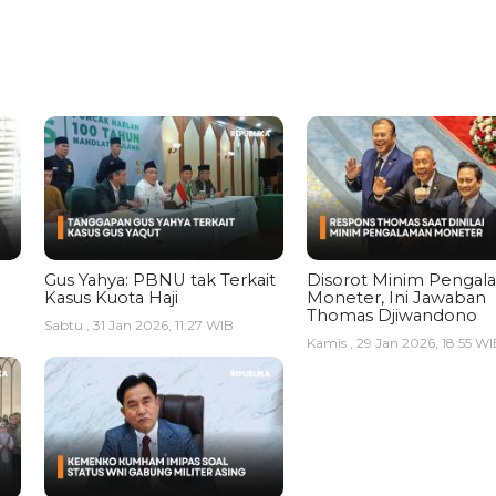
Gus Yahya: PBNU tak Terkait
Disorot Minim Pengal
Kasus Kuota Haji
Moneter, Ini Jawaban
Thomas Djiwandono
Sabtu , 31 Jan 2026, 11:27 WIB
Kamis , 29 Jan 2026, 18:55 WI