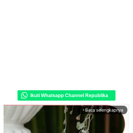
Ikuti Whatsapp Channel Republika
Baca selengkapnya
arrow_forward_ios