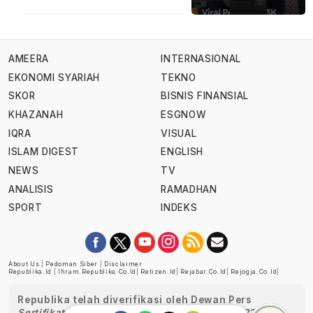
AMEERA
INTERNASIONAL
EKONOMI SYARIAH
TEKNO
SKOR
BISNIS FINANSIAL
KHAZANAH
ESGNOW
IQRA
VISUAL
ISLAM DIGEST
ENGLISH
NEWS
TV
ANALISIS
RAMADHAN
SPORT
INDEKS
About Us
|
Pedoman Siber
|
Disclaimer
Republika.id
|
Ihram.republika.co.id
|
Retizen.id
|
Rejabar.co.id
|
Rejogja.co.id
|
Republika telah diverifikasi oleh Dewan Pers
Sertifikat Nomor 1058/DP-Verifikasi/K/XII/2022