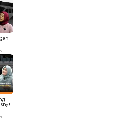
ngah
B
ng
isnya
WIB