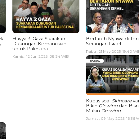
la
Hayya 3: Gaza Suarakan
Bertaruh Nyawa di Te
i
Dukungan Kemanusian
Serangan Israel
untuk Palestina
Rabu , 21 May 2025, 19:40 WI
Kamis , 12 Jun 2025, 08:34 WIB
Kupas soal
Skincare
ya
Bikin
Glowing
dan Bisn
Makin
Growing
Jumat , 09 May 2025, 16:36 