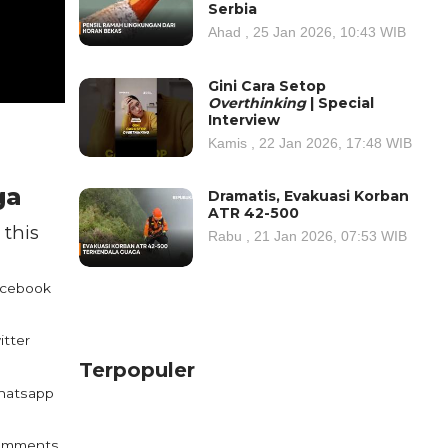
Serbia
Ahad , 25 Jan 2026, 10:43 WIB
Gini Cara Setop
Overthinking
| Special
Interview
Kamis , 22 Jan 2026, 17:48 WIB
ga
Dramatis, Evakuasi Korban
ATR 42-500
 this
Rabu , 21 Jan 2026, 07:53 WIB
cebook
itter
Terpopuler
atsapp
omments