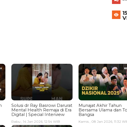
1
V
n
Solusi dr Ray Basrowi Darurat
Munajat Akhir Tahun
Mental Health Remaja di Era
Bersama Ulama dan T
Digital | Special Interview
Bangsa
Rabu , 14 Jan 2026, 12:54 WIB
Kamis , 08 Jan 2026, 11:32 W