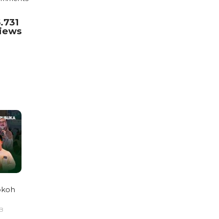
5.731
iews
okoh
IB