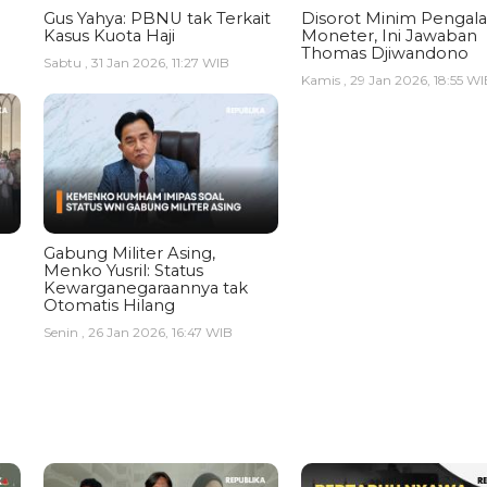
Gus Yahya: PBNU tak Terkait
Disorot Minim Pengal
Kasus Kuota Haji
Moneter, Ini Jawaban
Thomas Djiwandono
Sabtu , 31 Jan 2026, 11:27 WIB
Kamis , 29 Jan 2026, 18:55 WI
Gabung Militer Asing,
Menko Yusril: Status
Kewarganegaraannya tak
Otomatis Hilang
Senin , 26 Jan 2026, 16:47 WIB