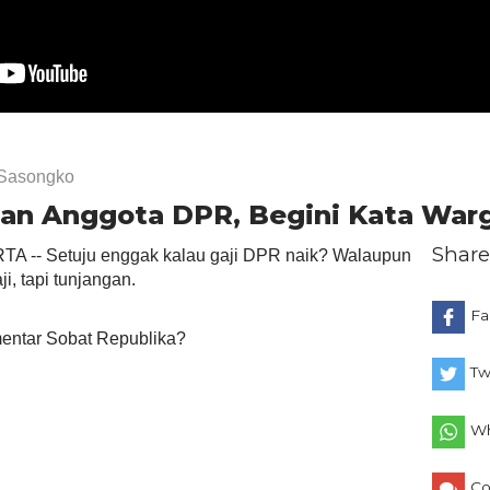
Sasongko
an Anggota DPR, Begini Kata War
Share
 -- Setuju enggak kalau gaji DPR naik? Walaupun
i, tapi tunjangan.
Fa
omentar Sobat Republika?
Tw
Wh
C