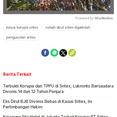
Powered by 
GliaStudios
kasus korupsi sritex
rumah dirut sritex digeledah
Mute
pengusutan sritex
Berita Terkait
Terbukti Korupsi dan TPPU di Sritex, Lukminto Bersaudara
Divonis 14 dan 12 Tahun Penjara
Eks Dirut BJB Divonis Bebas di Kasus Sritex, Ini
Pertimbangan Hakim
Kejagung Sita Hotel di Jakarta Terkait Korupsi PT Sritex