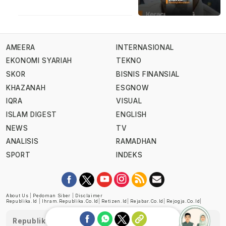
AMEERA
INTERNASIONAL
EKONOMI SYARIAH
TEKNO
SKOR
BISNIS FINANSIAL
KHAZANAH
ESGNOW
IQRA
VISUAL
ISLAM DIGEST
ENGLISH
NEWS
TV
ANALISIS
RAMADHAN
SPORT
INDEKS
About Us
|
Pedoman Siber
|
Disclaimer
Republika.id
|
Ihram.republika.co.id
|
Retizen.id
|
Rejabar.co.id
|
Rejogja.co.id
|
Republika telah diverifikasi oleh Dewan Pers