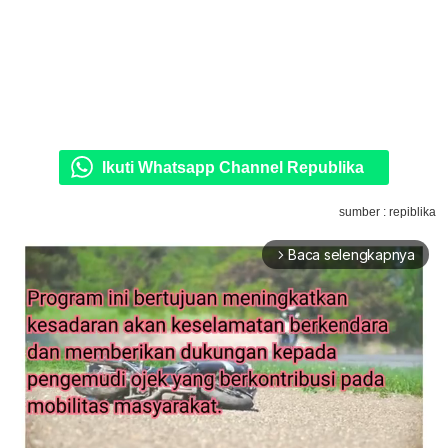
Ikuti Whatsapp Channel Republika
sumber : repiblika
Baca selengkapnya
arrow_forward_ios