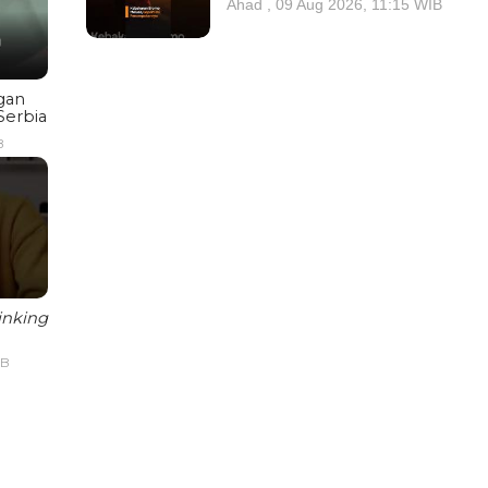
Ahad , 09 Aug 2026, 11:15 WIB
gan
Serbia
B
inking
IB