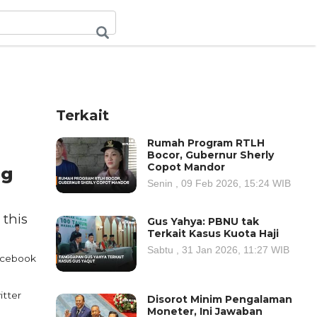
Terkait
Rumah Program RTLH
Bocor, Gubernur Sherly
Copot Mandor
ng
Senin , 09 Feb 2026, 15:24 WIB
 this
Gus Yahya: PBNU tak
Terkait Kasus Kuota Haji
Sabtu , 31 Jan 2026, 11:27 WIB
cebook
itter
Disorot Minim Pengalaman
Moneter, Ini Jawaban