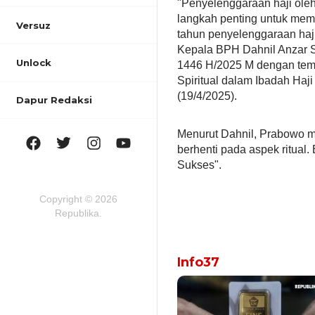
"Penyelenggaraan haji ole
langkah penting untuk mem
Versuz
tahun penyelenggaraan haji 
Kepala BPH Dahnil Anzar S
Unlock
1446 H/2025 M dengan tem
Spiritual dalam Ibadah Haj
(19/4/2025).
Dapur Redaksi
Menurut Dahnil, Prabowo mem
berhenti pada aspek ritual
Sukses".
Copyright © 2026
Republika.
Info37