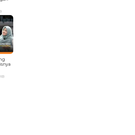
B
ng
isnya
WIB