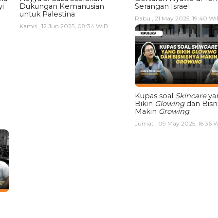
i
Dukungan Kemanusian
Serangan Israel
untuk Palestina
Rabu , 21 May 2025, 19:40 WI
Kamis , 12 Jun 2025, 08:34 WIB
Kupas soal
Skincare
ya
Bikin
Glowing
dan Bisn
Makin
Growing
Jumat , 09 May 2025, 16:36 