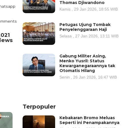
Thomas Djiwandono
atsapp
Kamis , 29 Jan 2026, 18:55 WIB
omments
Petugas Ujung Tombak
Penyelenggaraan Haji
.021
Selasa , 27 Jan 2026, 13:11 WIB
iews
Gabung Militer Asing,
Menko Yusril: Status
Kewarganegaraannya tak
Otomatis Hilang
Senin , 26 Jan 2026, 16:47 WIB
Terpopuler
Kebakaran Bromo Meluas
Seperti ini Penampakannya