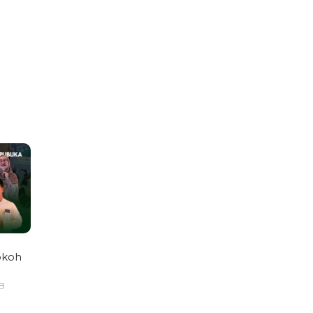
okoh
IB