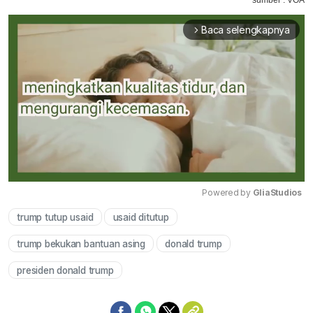
sumber : VOA
Baca selengkapnya
arrow_forward_ios
Powered by 
GliaStudios
trump tutup usaid
usaid ditutup
Mute
trump bekukan bantuan asing
donald trump
presiden donald trump