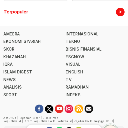
>
Terpopuler
AMEERA
INTERNASIONAL
EKONOMI SYARIAH
TEKNO
SKOR
BISNIS FINANSIAL
KHAZANAH
ESGNOW
IQRA
VISUAL
ISLAM DIGEST
ENGLISH
NEWS
TV
ANALISIS
RAMADHAN
SPORT
INDEKS
About Us
|
Pedoman Siber
|
Disclaimer
Republika.id
|
Ihram.republika.co.id
|
Retizen.id
|
Rejabar.co.id
|
Rejogja.co.id
|