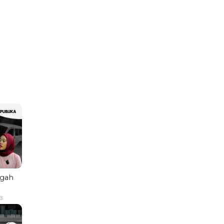
ngah
B