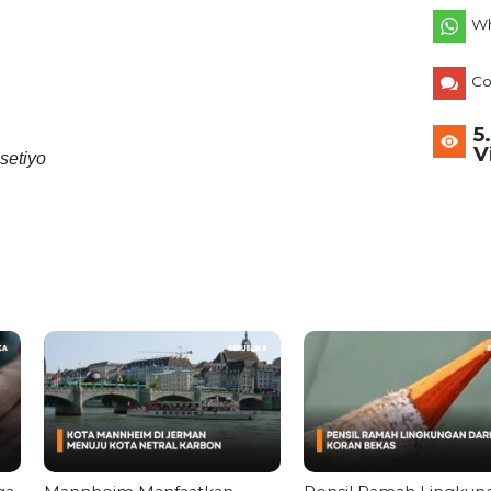
Wh
C
5
V
setiyo