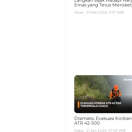
Langkah Bijak Hadapi Har
Emas yang Terus Meroket
Ahad , 01 Feb 2026, 11:57 WIB
Dramatis, Evakuasi Korban
ATR 42-500
Rabu , 21 Jan 2026, 07:53 WIB