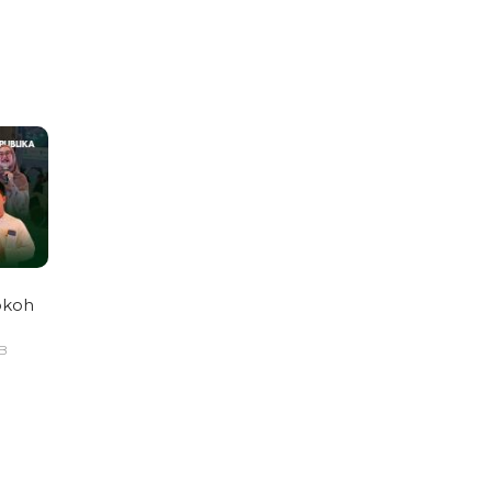
okoh
IB