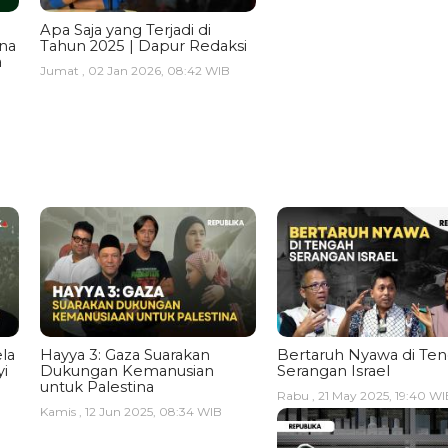
Apa Saja yang Terjadi di
ina
Tahun 2025 | Dapur Redaksi
a
Jumat , 02 Jan 2026, 08:42 WIB
la
Hayya 3: Gaza Suarakan
Bertaruh Nyawa di Te
i
Dukungan Kemanusian
Serangan Israel
untuk Palestina
Rabu , 21 May 2025, 19:40 WI
Kamis , 12 Jun 2025, 08:34 WIB