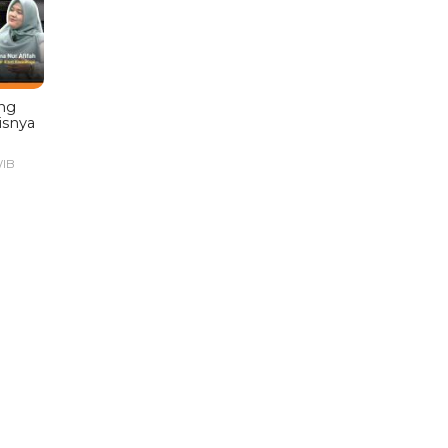
ng
isnya
WIB