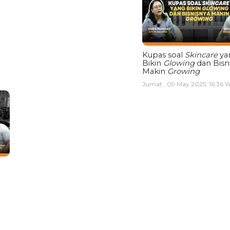
Kupas soal
Skincare
ya
Bikin
Glowing
dan Bisn
Makin
Growing
Jumat , 09 May 2025, 16:36 