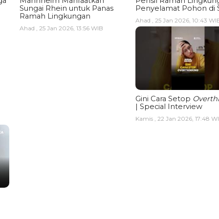
ga
Mannheim Manfaatkan
Pensil Ramah Lingkun
Sungai Rhein untuk Panas
Penyelamat Pohon di 
Ramah Lingkungan
Ahad , 25 Jan 2026, 10:43 WI
Ahad , 25 Jan 2026, 13:56 WIB
Gini Cara Setop
Overth
| Special Interview
Kamis , 22 Jan 2026, 17:48 W