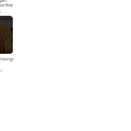
gan
Serbia
B
inking
IB