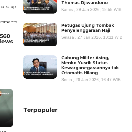
Thomas Djiwandono
atsapp
Kamis , 29 Jan 2026, 18:55 WIB
omments
Petugas Ujung Tombak
Penyelenggaraan Haji
.560
Selasa , 27 Jan 2026, 13:11 WIB
iews
Gabung Militer Asing,
Menko Yusril: Status
Kewarganegaraannya tak
Otomatis Hilang
Senin , 26 Jan 2026, 16:47 WIB
Terpopuler