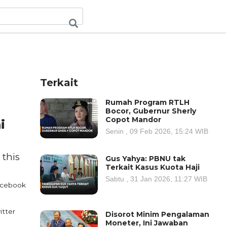
Terkait
Rumah Program RTLH
Bocor, Gubernur Sherly
Copot Mandor
i
Senin , 09 Feb 2026, 15:24 WIB
 this
Gus Yahya: PBNU tak
Terkait Kasus Kuota Haji
Sabtu , 31 Jan 2026, 11:27 WIB
cebook
itter
Disorot Minim Pengalaman
Moneter, Ini Jawaban