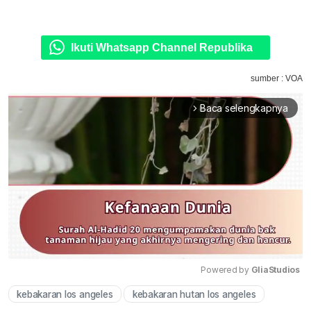
Ikuti Whatsapp Channel Republika
sumber : VOA
Baca selengkapnya
arrow_forward_ios
Powered by 
GliaStudios
kebakaran los angeles
kebakaran hutan los angeles
Mute