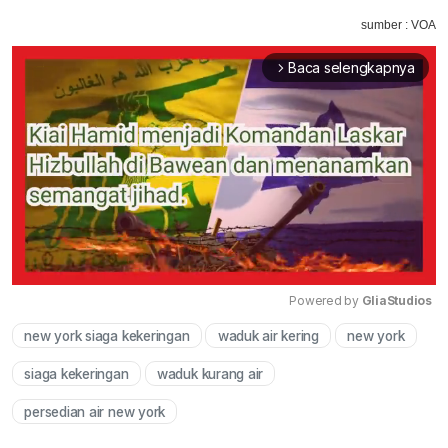
sumber : VOA
Baca selengkapnya
arrow_forward_ios
Powered by 
GliaStudios
new york siaga kekeringan
waduk air kering
new york
Mute
siaga kekeringan
waduk kurang air
persedian air new york