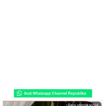
Ikuti Whatsapp Channel Republika
Baca selengkapnya
arrow_forward_ios