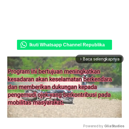
Ikuti Whatsapp Channel Republika
Baca selengkapnya
arrow_forward_ios
Powered by 
GliaStudios