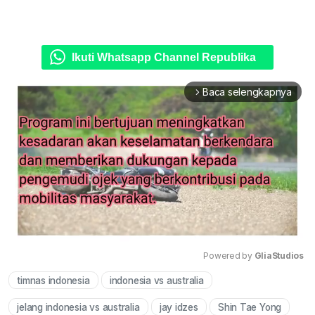
Ikuti Whatsapp Channel Republika
Baca selengkapnya
arrow_forward_ios
Powered by 
GliaStudios
timnas indonesia
indonesia vs australia
Mute
jelang indonesia vs australia
jay idzes
Shin Tae Yong