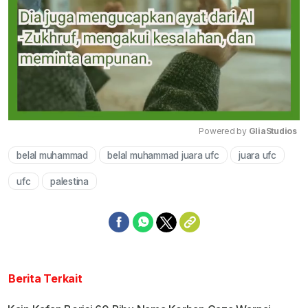
Powered by 
GliaStudios
belal muhammad
belal muhammad juara ufc
juara ufc
Mute
ufc
palestina
Berita Terkait