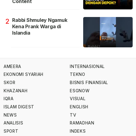
Content
Rabbi Shmuley Ngamuk
2
Kena Prank Warga di
Islandia
AMEERA
INTERNASIONAL
EKONOMI SYARIAH
TEKNO
SKOR
BISNIS FINANSIAL
KHAZANAH
ESGNOW
IQRA
VISUAL
ISLAM DIGEST
ENGLISH
NEWS
TV
ANALISIS
RAMADHAN
SPORT
INDEKS