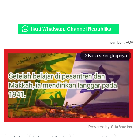
Ikuti Whatsapp Channel Republika
sumber : VOA
Baca selengkapnya
arrow_forward_ios
Powered by 
GliaStudios