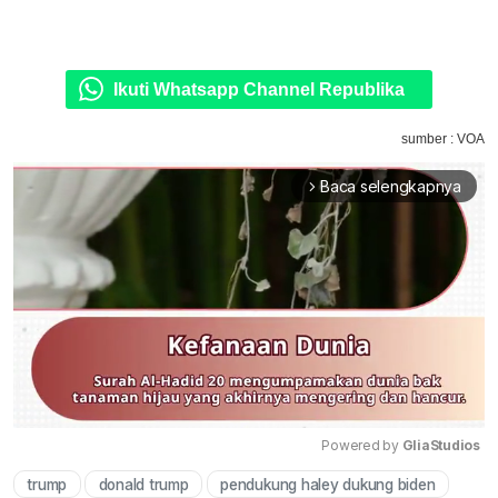
Ikuti Whatsapp Channel Republika
sumber : VOA
Baca selengkapnya
arrow_forward_ios
Powered by 
GliaStudios
trump
donald trump
pendukung haley dukung biden
Mute