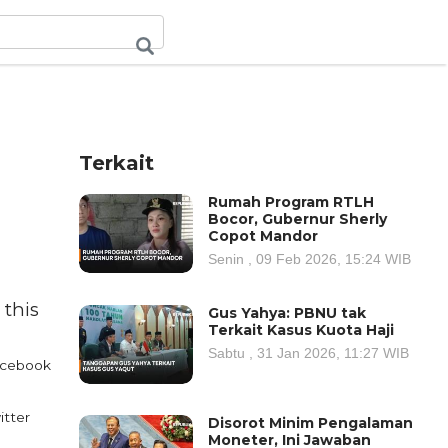
Terkait
Rumah Program RTLH
Bocor, Gubernur Sherly
Copot Mandor
Senin , 09 Feb 2026, 15:24 WIB
 this
Gus Yahya: PBNU tak
Terkait Kasus Kuota Haji
Sabtu , 31 Jan 2026, 11:27 WIB
cebook
itter
Disorot Minim Pengalaman
Moneter, Ini Jawaban