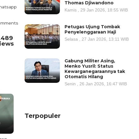
Thomas Djiwandono
atsapp
Kamis , 29 Jan 2026, 18:55 WIB
omments
Petugas Ujung Tombak
Penyelenggaraan Haji
.489
Selasa , 27 Jan 2026, 13:11 WIB
iews
Gabung Militer Asing,
Menko Yusril: Status
Kewarganegaraannya tak
Otomatis Hilang
Senin , 26 Jan 2026, 16:47 WIB
Terpopuler