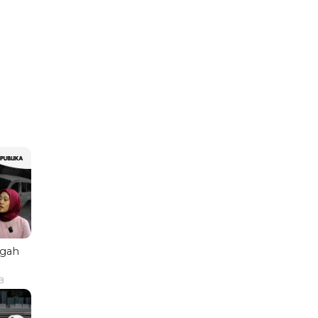
ngah
B