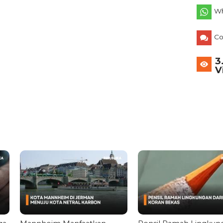
Wh
C
3
V