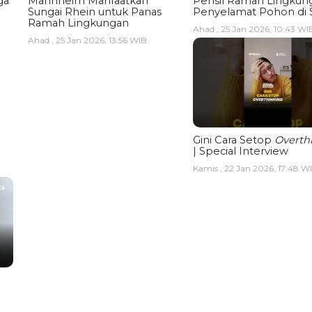
ga
Mannheim Manfaatkan
Pensil Ramah Lingkun
Sungai Rhein untuk Panas
Penyelamat Pohon di 
Ramah Lingkungan
Ahad , 25 Jan 2026, 10:43 WI
Ahad , 25 Jan 2026, 13:56 WIB
Gini Cara Setop
Overth
| Special Interview
Kamis , 22 Jan 2026, 17:48 W