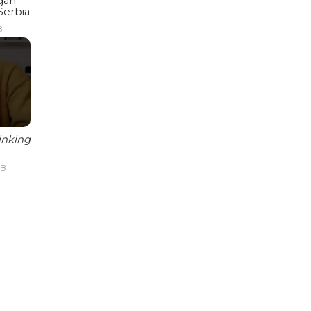
gan
Serbia
B
inking
IB