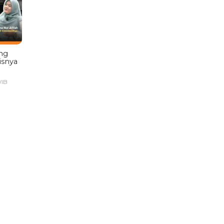
ng
isnya
WIB