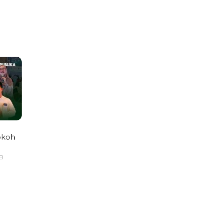
okoh
IB