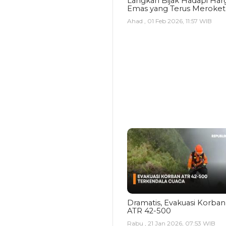
Langkah Bijak Hadapi Har
Emas yang Terus Meroket
Ahad , 01 Feb 2026, 11:57 WIB
Dramatis, Evakuasi Korban
ATR 42-500
Rabu , 21 Jan 2026, 07:53 WIB