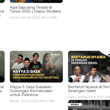
Apa Saja yang Terjadi di
ina
Tahun 2025 | Dapur Redaksi
a
Jumat , 02 Jan 2026, 08:42 WIB
la
Hayya 3: Gaza Suarakan
Bertaruh Nyawa di Te
i
Dukungan Kemanusian
Serangan Israel
untuk Palestina
Rabu , 21 May 2025, 19:40 WI
Kamis , 12 Jun 2025, 08:34 WIB