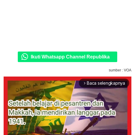
Ikuti Whatsapp Channel Republika
sumber : VOA
Baca selengkapnya
arrow_forward_ios