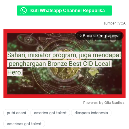
Ikuti Whatsapp Channel Republika
sumber : VOA
Baca selengkapnya
arrow_forward_ios
Powered by 
GliaStudios
putri ariani
america got talent
diaspora indonesia
Mute
americas got talent