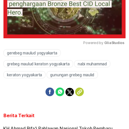
Powered by 
GliaStudios
gerebeg maulud yogyakarta
Mute
grebeg maulud keraton yogyakarta
nabi muhammad
keraton yogyakarta
gunungan grebeg maulid
Berita Terkait
KH Ahmad Rifa'i Pahlawan Nasional Tokoh Pembaru