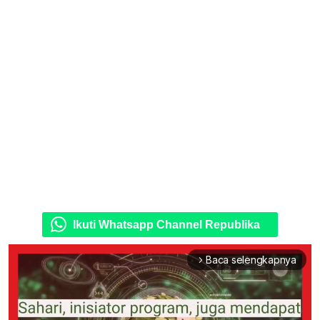
Ikuti Whatsapp Channel Republika
Baca selengkapnya
arrow_forward_ios