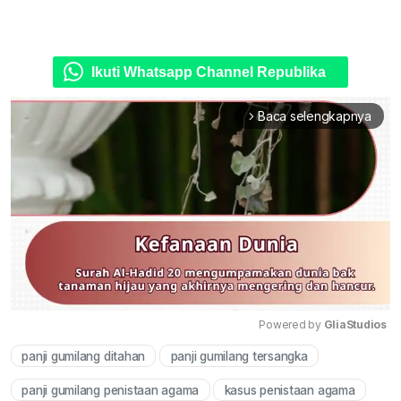
Ikuti Whatsapp Channel Republika
Baca selengkapnya
arrow_forward_ios
Powered by 
GliaStudios
panji gumilang ditahan
panji gumilang tersangka
Mute
panji gumilang penistaan agama
kasus penistaan agama