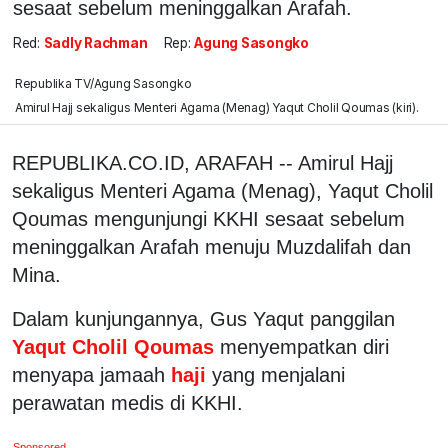
sesaat sebelum meninggalkan Arafah.
Red:
Sadly Rachman
Rep:
Agung Sasongko
Republika TV/Agung Sasongko
Amirul Hajj sekaligus Menteri Agama (Menag) Yaqut Cholil Qoumas (kiri).
REPUBLIKA.CO.ID, ARAFAH -- Amirul Hajj
sekaligus Menteri Agama (Menag), Yaqut Cholil
Qoumas mengunjungi KKHI sesaat sebelum
meninggalkan Arafah menuju Muzdalifah dan
Mina.
Dalam kunjungannya, Gus Yaqut panggilan
Yaqut Cholil Qoumas
menyempatkan diri
menyapa jamaah
haji
yang menjalani
perawatan medis di KKHI.
Sponsored