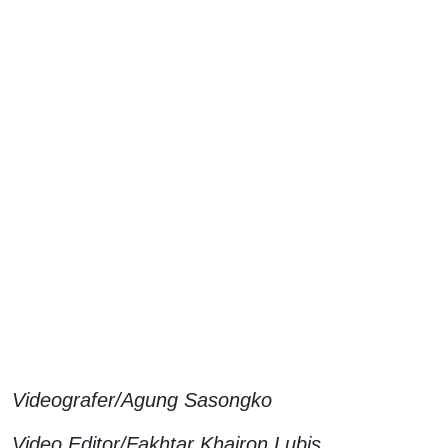
Videografer/Agung Sasongko
Video Editor/Fakhtar Khairon Lubis