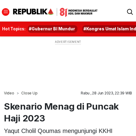
Hot Topics:
#Gubernur BI Mundur
#Kongres Umat Islam In
Video
Close Up
Rabu , 28 Jun 2023, 22:39 WIB
Skenario Menag di Puncak
Haji 2023
Yaqut Cholil Qoumas mengunjungi KKHI