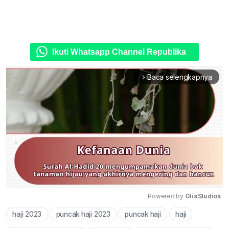
Ikuti Whatsapp Channel Republika
Baca selengkapnya
arrow_forward_ios
Powered by 
GliaStudios
haji 2023
puncak haji 2023
puncak haji
haji
Mute