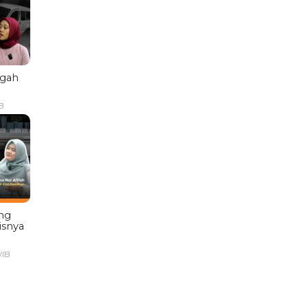
ngah
B
ng
isnya
WIB