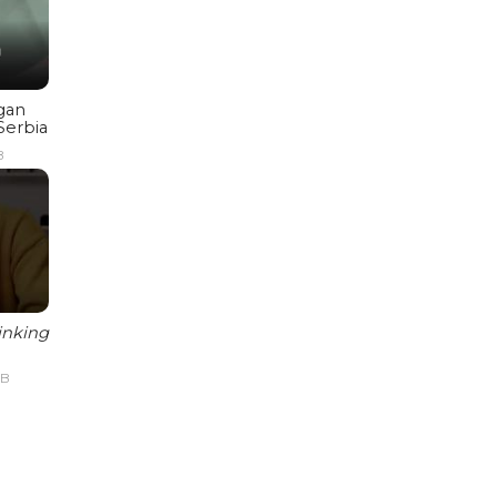
gan
Serbia
B
inking
IB