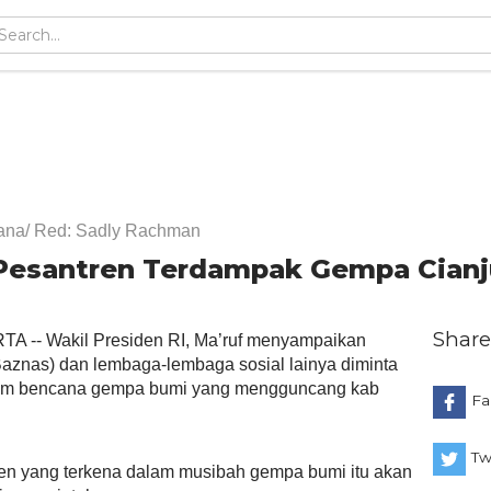
ana/ Red: Sadly Rachman
Pesantren Terdampak Gempa Cianju
Share
 -- Wakil Presiden RI, Ma’ruf menyampaikan
aznas) dan lembaga-lembaga sosial lainya diminta
lam bencana gempa bumi yang mengguncang kab
Fa
Tw
en yang terkena dalam musibah gempa bumi itu akan