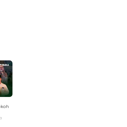
okoh
IB