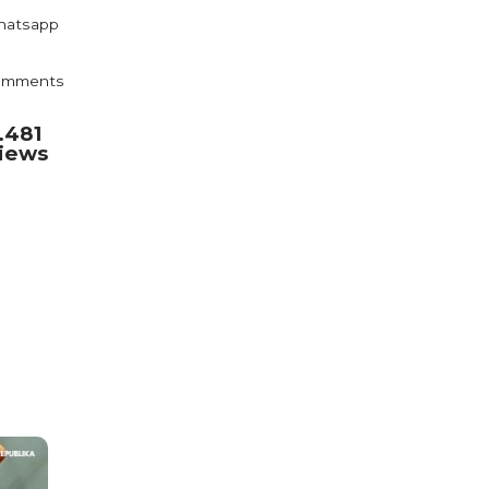
atsapp
omments
.481
iews