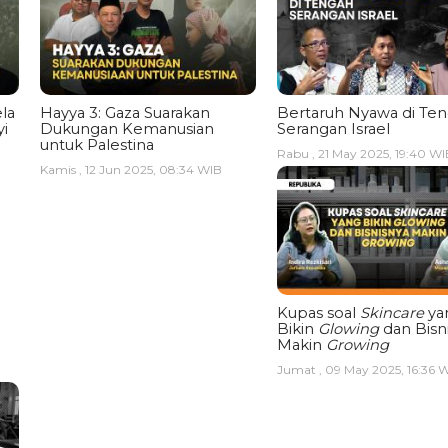
la
Hayya 3: Gaza Suarakan
Bertaruh Nyawa di Te
i
Dukungan Kemanusian
Serangan Israel
untuk Palestina
Rabu , 21 May 2025, 19:40 WI
Kamis , 12 Jun 2025, 08:34 WIB
Kupas soal
Skincare
ya
Bikin
Glowing
dan Bisn
Makin
Growing
Jumat , 09 May 2025, 16:36 