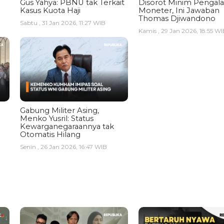
Gus Yahya: PBNU tak Terkait
Disorot Minim Pengal
Kasus Kuota Haji
Moneter, Ini Jawaban
Thomas Djiwandono
Sabtu , 31 Jan 2026, 11:27 WIB
Kamis , 29 Jan 2026, 18:55 WI
Gabung Militer Asing,
Menko Yusril: Status
Kewarganegaraannya tak
Otomatis Hilang
Senin , 26 Jan 2026, 16:47 WIB