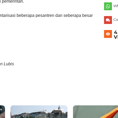
i pemerintah.
Wh
ntarisasi beberapa pesantren dan seberapa besar
C
4
V
on Lubis