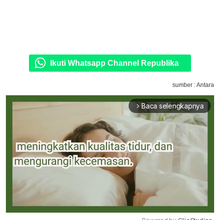
Ikuti Whatsapp Channel Republika
sumber : Antara
Baca selengkapnya
arrow_forward_ios