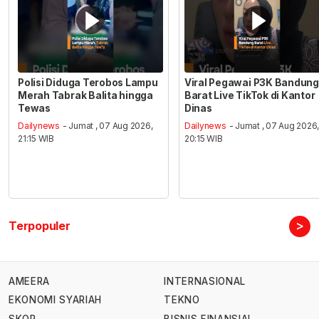
Polisi Diduga Terobos Lampu
Viral Pegawai P3K Bandung
Merah Tabrak Balita hingga
Barat Live TikTok di Kantor
Tewas
Dinas
Dailynews
- Jumat , 07 Aug 2026,
Dailynews
- Jumat , 07 Aug 2026
21:15 WIB
20:15 WIB
>
Terpopuler
AMEERA
INTERNASIONAL
EKONOMI SYARIAH
TEKNO