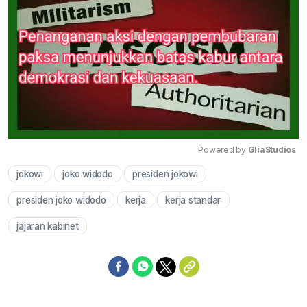
Powered by 
GliaStudios
jokowi
joko widodo
presiden jokowi
Mute
presiden joko widodo
kerja
kerja standar
jajaran kabinet