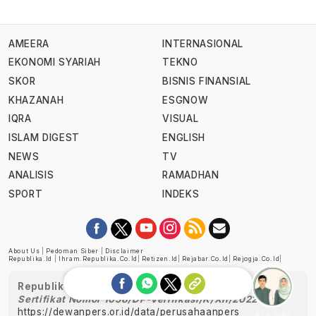
AMEERA
INTERNASIONAL
EKONOMI SYARIAH
TEKNO
SKOR
BISNIS FINANSIAL
KHAZANAH
ESGNOW
IQRA
VISUAL
ISLAM DIGEST
ENGLISH
NEWS
TV
ANALISIS
RAMADHAN
SPORT
INDEKS
About Us
|
Pedoman Siber
|
Disclaimer
Republika.id
|
Ihram.republika.co.id
|
Retizen.id
|
Rejabar.co.id
|
Rejogja.co.id
|
Republika telah diverifikasi oleh Dewan Pers
Sertifikat Nomor 1058/DP-Verifikasi/K/XII/2022
https://dewanpers.or.id/data/perusahaanpers
Ask me!