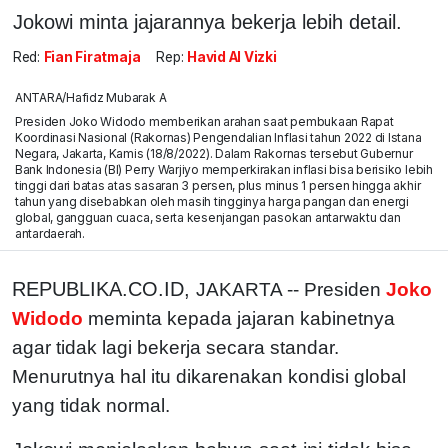
Jokowi minta jajarannya bekerja lebih detail.
Red:
Fian Firatmaja
Rep:
Havid Al Vizki
ANTARA/Hafidz Mubarak A
Presiden Joko Widodo memberikan arahan saat pembukaan Rapat
Koordinasi Nasional (Rakornas) Pengendalian Inflasi tahun 2022 di Istana
Negara, Jakarta, Kamis (18/8/2022). Dalam Rakornas tersebut Gubernur
Bank Indonesia (BI) Perry Warjiyo memperkirakan inflasi bisa berisiko lebih
tinggi dari batas atas sasaran 3 persen, plus minus 1 persen hingga akhir
tahun yang disebabkan oleh masih tingginya harga pangan dan energi
global, gangguan cuaca, serta kesenjangan pasokan antarwaktu dan
antardaerah.
REPUBLIKA.CO.ID,
JAKARTA -- Presiden
Joko
Widodo
meminta kepada jajaran kabinetnya
agar tidak lagi bekerja secara standar.
Menurutnya hal itu dikarenakan kondisi global
yang tidak normal.