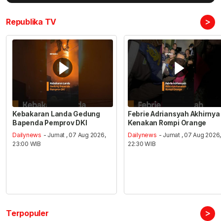
>
Republika TV
Kebakaran Landa Gedung
Febrie Adriansyah Akhirnya
Bapenda Pemprov DKI
Kenakan Rompi Orange
Dailynews
- Jumat , 07 Aug 2026,
Dailynews
- Jumat , 07 Aug 2026
23:00 WIB
22:30 WIB
>
Terpopuler