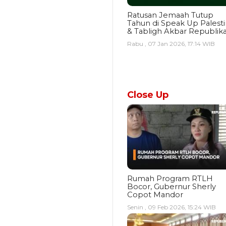
Ratusan Jemaah Tutup
Tahun di Speak Up Palest
& Tabligh Akbar Republik
Rabu , 07 Jan 2026, 17:14 WIB
Close Up
Rumah Program RTLH
Bocor, Gubernur Sherly
Copot Mandor
Senin , 09 Feb 2026, 15:24 WIB