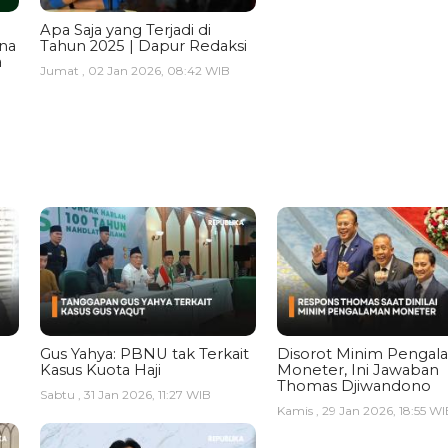
Apa Saja yang Terjadi di
ina
Tahun 2025 | Dapur Redaksi
a
Jumat , 02 Jan 2026, 08:42 WIB
Gus Yahya: PBNU tak Terkait
Disorot Minim Pengal
Kasus Kuota Haji
Moneter, Ini Jawaban
Thomas Djiwandono
Sabtu , 31 Jan 2026, 11:27 WIB
Kamis , 29 Jan 2026, 18:55 WI