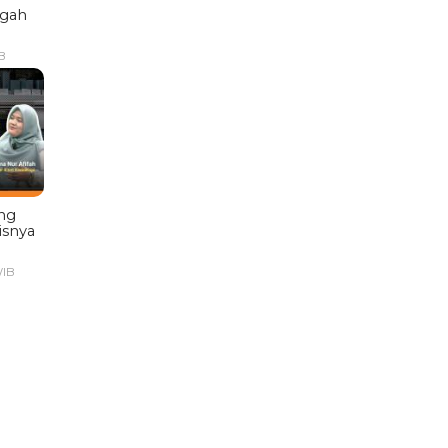
ngah
B
ng
isnya
WIB