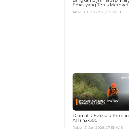
Langkah Bijak Hadapi Har
Emas yang Terus Meroket
Ahad , 01 Feb 2026, 11:57 WIB
Dramatis, Evakuasi Korban
ATR 42-500
Rabu , 21 Jan 2026, 07:53 WIB