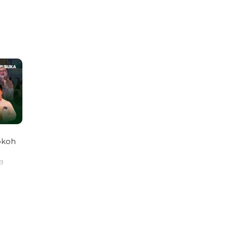
okoh
IB