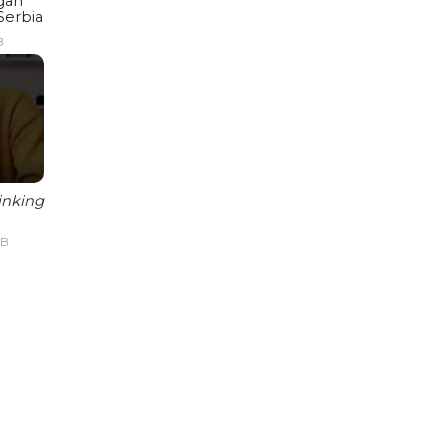
gan
Serbia
B
inking
IB