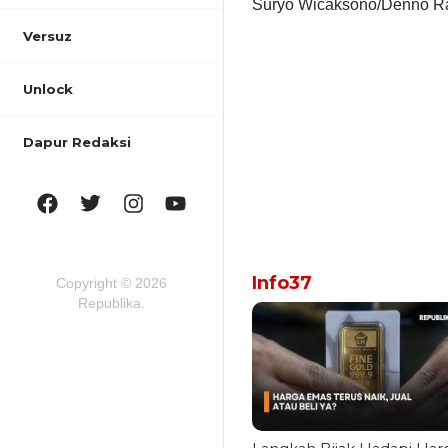
Suryo Wicaksono/Denno R
Versuz
Unlock
Dapur Redaksi
Info37
Copyright © 2026
Republika.