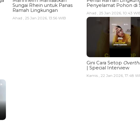
ga
Mannheim Manfaatkan
Pensil Ramah Lingkun
Sungai Rhein untuk Panas
Penyelamat Pohon di 
Ramah Lingkungan
Ahad , 25 Jan 2026, 10:43 WI
Ahad , 25 Jan 2026, 13:56 WIB
Gini Cara Setop
Overth
| Special Interview
Kamis , 22 Jan 2026, 17:48 W