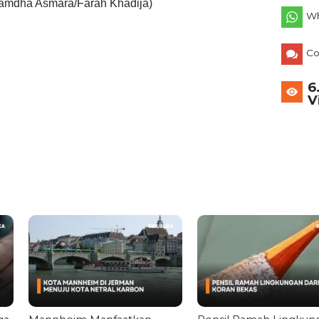
amdha Asmara/Farah Khadija)
Wh
C
6
V