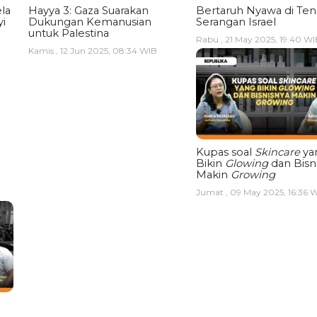
la
Hayya 3: Gaza Suarakan
Bertaruh Nyawa di Te
i
Dukungan Kemanusian
Serangan Israel
untuk Palestina
Rabu , 21 May 2025, 19:40 WI
Kamis , 12 Jun 2025, 08:34 WIB
Kupas soal
Skincare
ya
Bikin
Glowing
dan Bisn
Makin
Growing
Jumat , 09 May 2025, 16:36 