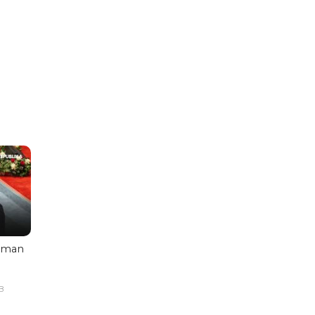
aman
B