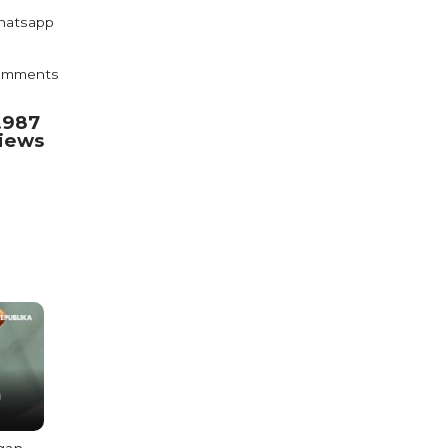
atsapp
omments
.987
iews