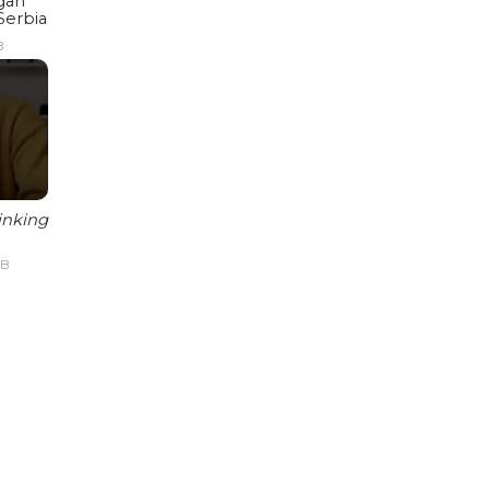
gan
Serbia
B
inking
IB