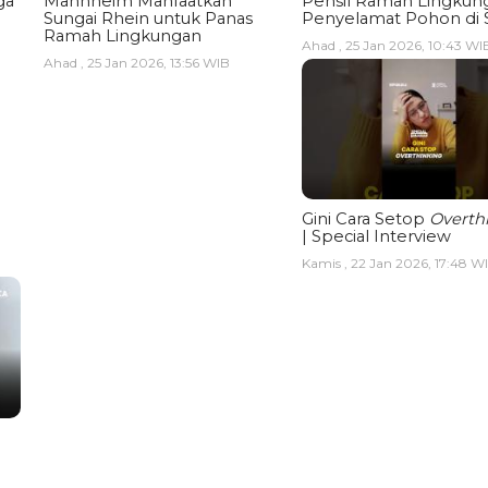
ga
Mannheim Manfaatkan
Pensil Ramah Lingkun
Sungai Rhein untuk Panas
Penyelamat Pohon di 
Ramah Lingkungan
Ahad , 25 Jan 2026, 10:43 WI
Ahad , 25 Jan 2026, 13:56 WIB
Gini Cara Setop
Overth
| Special Interview
Kamis , 22 Jan 2026, 17:48 W