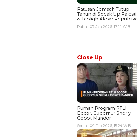
Ratusan Jemaah Tutup
Tahun di Speak Up Palest
& Tabligh Akbar Republik
Rabu , 07 Jan 2026, 17:14 WIB
Close Up
Rumah Program RTLH
Bocor, Gubernur Sherly
Copot Mandor
Senin , 09 Feb 2026, 15:24 WIB