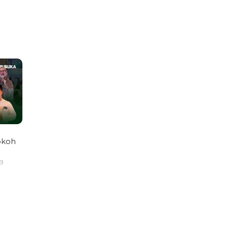
okoh
IB