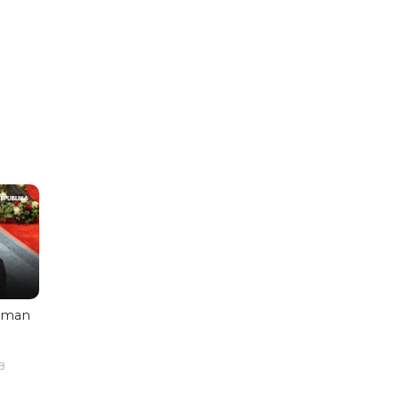
aman
B