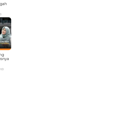
ngah
B
ng
isnya
WIB