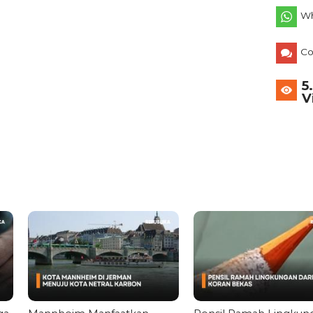
Wh
C
5
V