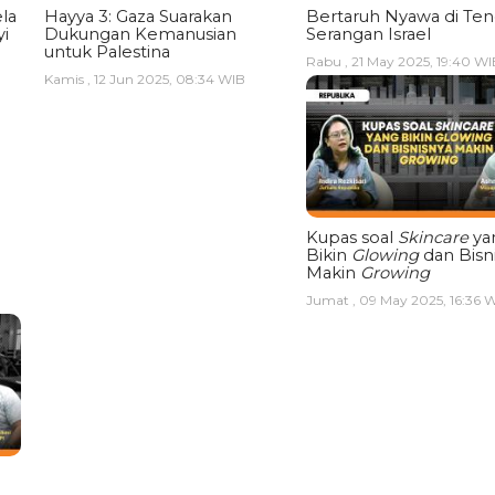
la
Hayya 3: Gaza Suarakan
Bertaruh Nyawa di Te
i
Dukungan Kemanusian
Serangan Israel
untuk Palestina
Rabu , 21 May 2025, 19:40 WI
Kamis , 12 Jun 2025, 08:34 WIB
Kupas soal
Skincare
ya
Bikin
Glowing
dan Bisn
Makin
Growing
Jumat , 09 May 2025, 16:36 