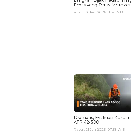
Langkah Bijak Hadapi Har
Emas yang Terus Meroket
Ahad , 01 Feb 2026, 11:57 WIB
Dramatis, Evakuasi Korban
ATR 42-500
Rabu , 21 Jan 2026, 07:53 WIB