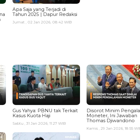
Apa Saja yang Terjadi di
ina
Tahun 2025 | Dapur Redaksi
a
Jumat , 02 Jan 2026, 08:42 WIB
Gus Yahya: PBNU tak Terkait
Disorot Minim Pengal
Kasus Kuota Haji
Moneter, Ini Jawaban
Thomas Djiwandono
Sabtu , 31 Jan 2026, 11:27 WIB
Kamis , 29 Jan 2026, 18:55 WI