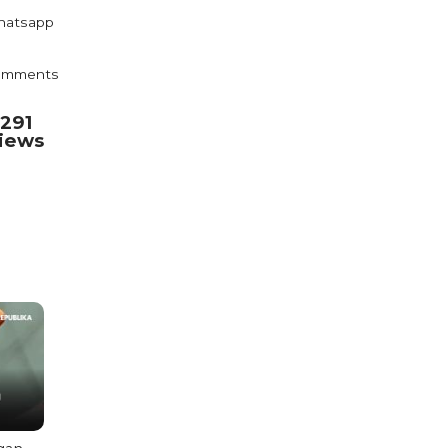
atsapp
omments
.291
iews