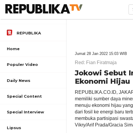
REPUBLIKA
Home
Jumat 28 Jan 2022 15:03 WIB
Red: Fian Firatmaja
Populer Video
Jokowi Sebut I
Ekonomi Hijau
Daily News
REPUBLIKA.CO.ID, JAKART
Special Content
memiliki sumber daya miner
menuju ekonomi hijau yang 
dari fosil ke energi baru t
Special Interview
membuka partisipasi swasta u
Vikry/Arif Prada/Gracia Sim
Lipsus