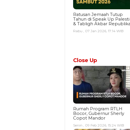
Ratusan Jemaah Tutup
Tahun di Speak Up Palest
& Tabligh Akbar Republik
Rabu , 07 Jan 2026, 17:14 WIB
Close Up
Rumah Program RTLH
Bocor, Gubernur Sherly
Copot Mandor
Senin , 09 Feb 2026, 15:24 WIB