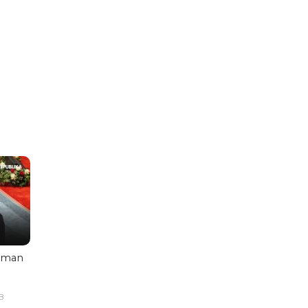
aman
B