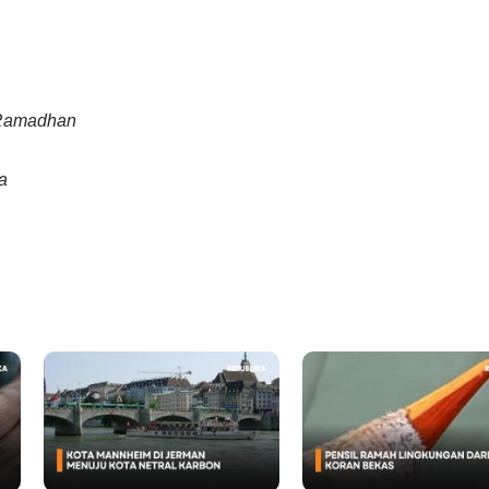
r Ramadhan
a