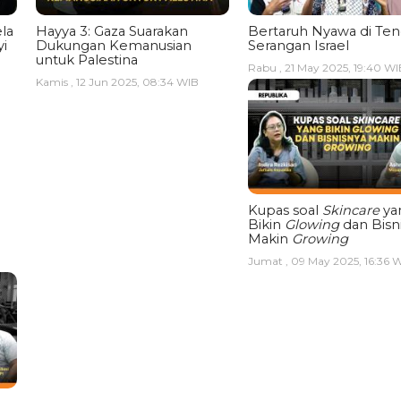
la
Hayya 3: Gaza Suarakan
Bertaruh Nyawa di Te
i
Dukungan Kemanusian
Serangan Israel
untuk Palestina
Rabu , 21 May 2025, 19:40 WI
Kamis , 12 Jun 2025, 08:34 WIB
Kupas soal
Skincare
ya
Bikin
Glowing
dan Bisn
Makin
Growing
Jumat , 09 May 2025, 16:36 