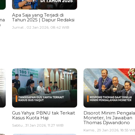
Apa Saja yang Terjadi di
ina
Tahun 2025 | Dapur Redaksi
a
Jumat , 02 Jan 2026, 08:42 WIB
Gus Yahya: PBNU tak Terkait
Disorot Minim Pengal
Kasus Kuota Haji
Moneter, Ini Jawaban
Thomas Djiwandono
Sabtu , 31 Jan 2026, 11:27 WIB
Kamis , 29 Jan 2026, 18:55 WI