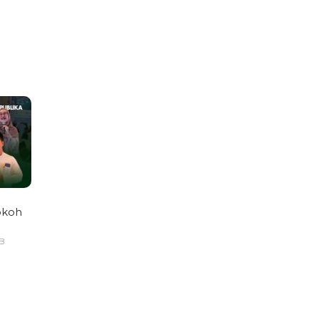
okoh
IB