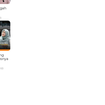
ngah
B
ng
isnya
WIB