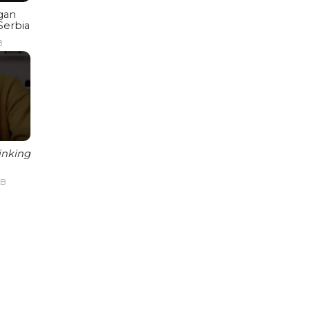
gan
Serbia
B
inking
IB