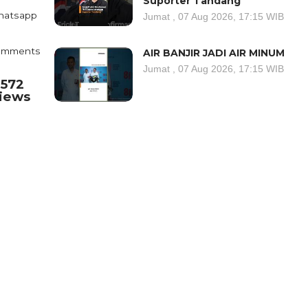
Suporter Tandang
atsapp
Jumat , 07 Aug 2026, 17:15 WIB
omments
AIR BANJIR JADI AIR MINUM
Jumat , 07 Aug 2026, 17:15 WIB
.572
iews