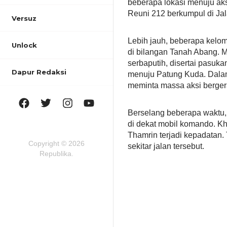
beberapa lokasi menuju aks
Reuni 212 berkumpul di Ja
Versuz
Lebih jauh, beberapa kelom
Unlock
di bilangan Tanah Abang. 
serbaputih, disertai pasu
Dapur Redaksi
menuju Patung Kuda. Dalam
meminta massa aksi berger
Berselang beberapa waktu,
di dekat mobil komando. Khu
Thamrin terjadi kepadatan. 
Copyright © 2026
sekitar jalan tersebut.
Republika.