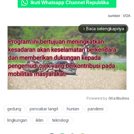
Ikuti Whatsapp Channel Republika
sumber : VOA
Baca selengkapnya
arrow_forward_ios
Powered by 
GliaStudios
gedung
pencakar langit
hunian
pandemi
Mute
lingkungan
iklim
teknologi