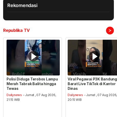
Rekomendasi
>
Republika TV
Polisi Diduga Terobos Lampu
Viral Pegawai P3K Bandung
Merah Tabrak Balita hingga
Barat Live TikTok di Kantor
Tewas
Dinas
Dailynews
- Jumat , 07 Aug 2026,
Dailynews
- Jumat , 07 Aug 2026
21:15 WIB
20:15 WIB